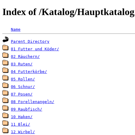
Index of /Katalog/Hauptkatalo
Name
Parent Directory
01 Futter und Köder/
02 Räuchern/
03 Ruten/
04 Futterkörbe/
05 Rollen/
06 Schnur/
07 Posen/
08 Forellenangeln/
09 Raubfisch/
10 Haken/
11 Blei/
12 Wirbel/