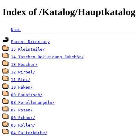
Index of /Katalog/Hauptkatalo
Name
Parent Directory
15 Kleinteile/
14 Taschen Bekleidung Zubehör/
13 Kescher/
12 Wirbel/
11 Blei/
10 Haken/
09 Raubfisch/
08 Forellenangeln/
07 Posen/
06 Schnur/
05 Rollen/
04 Futterkörbe/