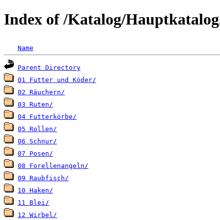
Index of /Katalog/Hauptkatalo
Name
Parent Directory
01 Futter und Köder/
02 Räuchern/
03 Ruten/
04 Futterkörbe/
05 Rollen/
06 Schnur/
07 Posen/
08 Forellenangeln/
09 Raubfisch/
10 Haken/
11 Blei/
12 Wirbel/