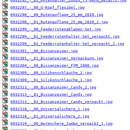
6932292_-_01_Rutenhalter_LUXUS_75-90cm_Details.jpg
6932297_-_00_U-Kopf_flexibel.jpg
6932298_-_00_Rutenauflage_25_mm_2020.jpg
6932298_-_01_Rutenauflage_25_mm_2020_2.jpg
6932299_-_00_Feederrutenablagen-Set.jpg
6932299_-_01_Feederrutenhalter-Set_verpackt.jpg
6932299_-_02_Feederrutenhalter-Set_verpackt_2.jpg
6932301_-_00_Bissanzeiger.jpg
6932301_-_01_Bissanzeiger_Verpackung.jpg
6932304_-_00_Bissanzeiger_FTM_1008.jpg
6932309_-_00_Silikonschläuche_2.jpg
6932309_-_01_Silikonschläuche_1.jpg
6932313_-_00_Bissanzeiger_Candy_2.jpg
6932313_-_01_Bissanzeiger_Candy.jpg
6932313_-_02_Bissanzeiger_Candy_verpackt.jpg
6932318_-_00_Universalschere_1.jpg
6932318_-_01_Universalschere_2.jpg
6932319_-_00_Wurmschere_Jumbo_verpackt_1.jpg