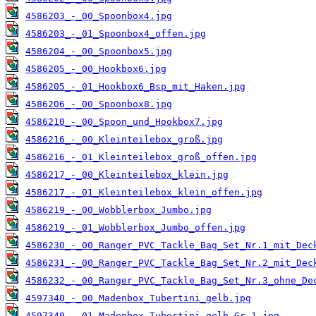
4586203_-_00_Spoonbox4.jpg
4586203_-_01_Spoonbox4_offen.jpg
4586204_-_00_Spoonbox5.jpg
4586205_-_00_Hookbox6.jpg
4586205_-_01_Hookbox6_Bsp_mit_Haken.jpg
4586206_-_00_Spoonbox8.jpg
4586210_-_00_Spoon_und_Hookbox7.jpg
4586216_-_00_Kleinteilebox_groß.jpg
4586216_-_01_Kleinteilebox_groß_offen.jpg
4586217_-_00_Kleinteilebox_klein.jpg
4586217_-_01_Kleinteilebox_klein_offen.jpg
4586219_-_00_Wobblerbox_Jumbo.jpg
4586219_-_01_Wobblerbox_Jumbo_offen.jpg
4586230_-_00_Ranger_PVC_Tackle_Bag_Set_Nr.1_mit_Dec
4586231_-_00_Ranger_PVC_Tackle_Bag_Set_Nr.2_mit_Dec
4586232_-_00_Ranger_PVC_Tackle_Bag_Set_Nr.3_ohne_De
4597340_-_00_Madenbox_Tubertini_gelb.jpg
4597340_-_01_Madenbox_Tubertini_gelb_Gr.1.jpg