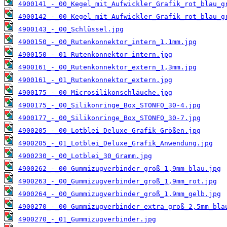
4900141_-_00_Kegel_mit_Aufwickler_Grafik_rot_blau_g
4900142_-_00_Kegel_mit_Aufwickler_Grafik_rot_blau_g
4900143_-_00_Schlüssel.jpg
4900150_-_00_Rutenkonnektor_intern_1,1mm.jpg
4900150_-_01_Rutenkonnektor_intern.jpg
4900161_-_00_Rutenkonnektor_extern_1,3mm.jpg
4900161_-_01_Rutenkonnektor_extern.jpg
4900175_-_00_Microsilikonschläuche.jpg
4900175_-_00_Silikonringe_Box_STONFO_30-4.jpg
4900177_-_00_Silikonringe_Box_STONFO_30-7.jpg
4900205_-_00_Lotblei_Deluxe_Grafik_Größen.jpg
4900205_-_01_Lotblei_Deluxe_Grafik_Anwendung.jpg
4900230_-_00_Lotblei_30_Gramm.jpg
4900262_-_00_Gummizugverbinder_groß_1,9mm_blau.jpg
4900263_-_00_Gummizugverbinder_groß_1,9mm_rot.jpg
4900264_-_00_Gummizugverbinder_groß_1,9mm_gelb.jpg
4900270_-_00_Gummizugverbinder_extra_groß_2,5mm_bla
4900270_-_01_Gummizugverbinder.jpg