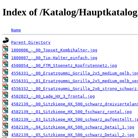
Index of /Katalog/Hauptkatalog
Name
Parent Directory
1800006_-_00_Topset_Kombihalter.jpg
1800007_-_00_Tip-Halter_einfach.jpg
4500054_-_00_FTM_Stopnetz_Kopfrutennetz.jpg
4556331_-_00_Ersatzgummi_Gorilla_2x5_medium_gelb.jp
4556331_-_01_Ersatzgummi_Gorilla_2x5_medium_gelb_ve
4556332_-_00_Ersatzgummi_Gorilla_2x6_strong_schwarz
4582023_-_00_Lade_HX_3_frontal.jpg
4582139_-_00_Sitzkiepe_HX_500_schwarz_dreiviertelan
4582139_-_01_Sitzkiepe_HX_500_fschwarz_rontal.jpg
4582139_-_03_Sitzkiepe_HX_500_schwarz_aufgestellt.j
4582139_-_04_Sitzkiepe_HX_500_schwarz_Detail_1.jpg
4582139_-_05_Sitzkiepe_HX_500_schwarz_Detail_2.jpg