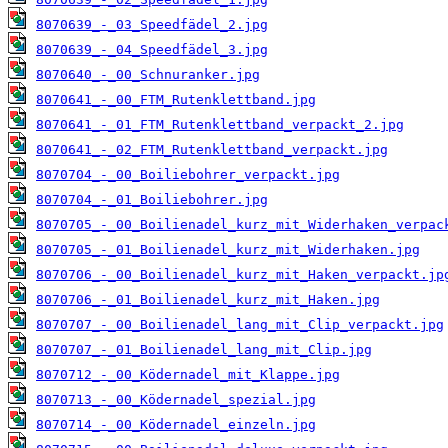
8070639_-_03_Speedfädel_2.jpg
8070639_-_04_Speedfädel_3.jpg
8070640_-_00_Schnuranker.jpg
8070641_-_00_FTM_Rutenklettband.jpg
8070641_-_01_FTM_Rutenklettband_verpackt_2.jpg
8070641_-_02_FTM_Rutenklettband_verpackt.jpg
8070704_-_00_Boiliebohrer_verpackt.jpg
8070704_-_01_Boiliebohrer.jpg
8070705_-_00_Boilienadel_kurz_mit_Widerhaken_verpac
8070705_-_01_Boilienadel_kurz_mit_Widerhaken.jpg
8070706_-_00_Boilienadel_kurz_mit_Haken_verpackt.jp
8070706_-_01_Boilienadel_kurz_mit_Haken.jpg
8070707_-_00_Boilienadel_lang_mit_Clip_verpackt.jpg
8070707_-_01_Boilienadel_lang_mit_Clip.jpg
8070712_-_00_Ködernadel_mit_Klappe.jpg
8070713_-_00_Ködernadel_spezial.jpg
8070714_-_00_Ködernadel_einzeln.jpg