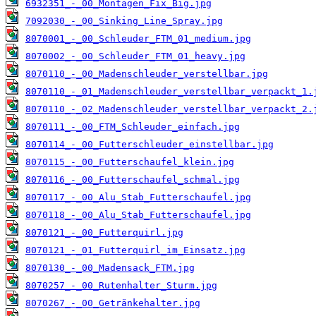
6932351_-_00_Montagen_Fix_Big.jpg
7092030_-_00_Sinking_Line_Spray.jpg
8070001_-_00_Schleuder_FTM_01_medium.jpg
8070002_-_00_Schleuder_FTM_01_heavy.jpg
8070110_-_00_Madenschleuder_verstellbar.jpg
8070110_-_01_Madenschleuder_verstellbar_verpackt_1.
8070110_-_02_Madenschleuder_verstellbar_verpackt_2.
8070111_-_00_FTM_Schleuder_einfach.jpg
8070114_-_00_Futterschleuder_einstellbar.jpg
8070115_-_00_Futterschaufel_klein.jpg
8070116_-_00_Futterschaufel_schmal.jpg
8070117_-_00_Alu_Stab_Futterschaufel.jpg
8070118_-_00_Alu_Stab_Futterschaufel.jpg
8070121_-_00_Futterquirl.jpg
8070121_-_01_Futterquirl_im_Einsatz.jpg
8070130_-_00_Madensack_FTM.jpg
8070257_-_00_Rutenhalter_Sturm.jpg
8070267_-_00_Getränkehalter.jpg