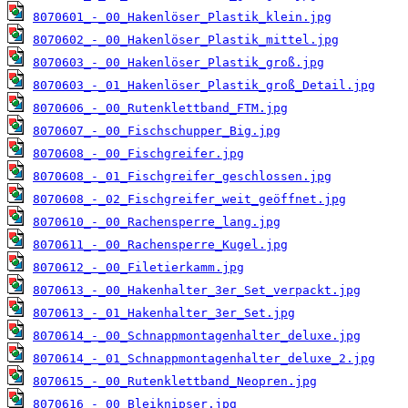
8070601_-_00_Hakenlöser_Plastik_klein.jpg
8070602_-_00_Hakenlöser_Plastik_mittel.jpg
8070603_-_00_Hakenlöser_Plastik_groß.jpg
8070603_-_01_Hakenlöser_Plastik_groß_Detail.jpg
8070606_-_00_Rutenklettband_FTM.jpg
8070607_-_00_Fischschupper_Big.jpg
8070608_-_00_Fischgreifer.jpg
8070608_-_01_Fischgreifer_geschlossen.jpg
8070608_-_02_Fischgreifer_weit_geöffnet.jpg
8070610_-_00_Rachensperre_lang.jpg
8070611_-_00_Rachensperre_Kugel.jpg
8070612_-_00_Filetierkamm.jpg
8070613_-_00_Hakenhalter_3er_Set_verpackt.jpg
8070613_-_01_Hakenhalter_3er_Set.jpg
8070614_-_00_Schnappmontagenhalter_deluxe.jpg
8070614_-_01_Schnappmontagenhalter_deluxe_2.jpg
8070615_-_00_Rutenklettband_Neopren.jpg
8070616_-_00_Bleiknipser.jpg