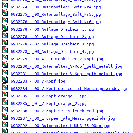
6932274_-_00_Rutenauflage_Soft_Nr4.jpg
6932275_-_00_Rutenauflage_Soft_Nr5.jpg
6932276_-_00_Rutenauflage_Soft_Nr6.jpg
6932278_-_00_Auflage_Dreibein_1.jpg
6932278_-_01_Auflage_Dreibein_2.jpg
6932278_-_02_Auflage_Dreibein_3.jpg
6932278_-_03_Auflage_Dreibein_4.jpg
6932279_-_00_Alu_Rutenhalter_V-Kopf.jpg
6932280_-_00_Rutenhalter_V-Kopf_gelb_metall.jpg
6932281_-_00_Rutenhalter_V-Kopf_gelb_metall.jpg
6932283_-_00_V-Kopf.jpg
6932284_-_00_V-Kopf_deluxe_mit_Messinggewinde.jpg
6932285_-_00_V-Kopf_orange_1.jpg
6932285_-_01_V-Kopf_orange_2.jpg
6932286_-_00_V-Kopf_selbstleuchtend.jpg
6932287_-_00_Erdspeer_Alu_Messinggewinde.jpg
6932292_-_00_Rutenhalter_LUXUS_75-90cm.jpg