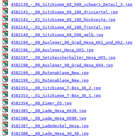
4582139_-_06_Sitzkiepe_HX_500_schwarz_Detail_3.jpg
4582143_-_00_Sitzkiepe_HX_100_driviertel.jpg
4582143_-_01_Sitzkiepe_HX_100_Rückseite.jpg
4582143_-_02_Sitzkiepe_HX_100_frontal.jpg
4582149_-_00_Sitzkiepe_HX_500_gelb.jpg
4582194_-_00_Ausleger_90_Grad_Hexa_HX1_und_HX2.jpg
4582196_-_00_Ausleger_Hexa_HX3.jpg
4582197_-_00_Setzkescherhalter_Hexa_HX5.jpg
4582198_-_00_Ausleger_90_Grad_Hexa_HX4.jpg
4582199_-_00_Rutenablage_New.jpg
4582199_-_01_Rutenablage_New.jpg
4582353_-_00_Sitzkiepe_T-Box_36_2.jpg
4582353_-_01_Sitzkiepe_T-Box_36_1.jpg
4582354_-_00_Eimer_OS.jpg
4582385_-_00_Lade_Hexa_HX30.jpg
4582386_-_00_Lade_Hexa_HX90.jpg
4582387_-_00_Ladedeckel_Hexa.jpg
4582388_-_00_Lade_Hexa_30_30.jpg