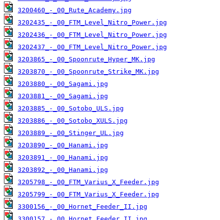
3200460_-_00_Rute_Academy.jpg
3202435_-_00_FTM_Level_Nitro_Power.jpg
3202436_-_00_FTM_Level_Nitro_Power.jpg
3202437_-_00_FTM_Level_Nitro_Power.jpg
3203865_-_00_Spoonrute_Hyper_MK.jpg
3203870_-_00_Spoonrute_Strike_MK.jpg
3203880_-_00_Sagami.jpg
3203881_-_00_Sagami.jpg
3203885_-_00_Sotobo_ULS.jpg
3203886_-_00_Sotobo_XULS.jpg
3203889_-_00_Stinger_UL.jpg
3203890_-_00_Hanami.jpg
3203891_-_00_Hanami.jpg
3203892_-_00_Hanami.jpg
3205798_-_00_FTM_Varius_X_Feeder.jpg
3205799_-_00_FTM_Varius_X_Feeder.jpg
3300156_-_00_Hornet_Feeder_II.jpg
3300157_-_00_Hornet_Feeder_II.jpg