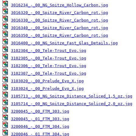
3016234_-_00_NG_Spitze_Hollow_Carbon.jpg
3016320_-_00_Spitze_River_Carbon_rot.jpg
3016330_-_00_Spitze_River_Carbon_rot.jpg
3016340_-_00_Spitze_River_Carbon_rot.jpg
3016350_-_00_Spitze_River_Carbon_rot.jpg
3016400_-_00_NG_Spitze_Fast_Glas_Details.jpg
3102304_-_00_Tele-Trout_Evo.jpg
3102305_-_00_Tele-Trout_Evo.jpg
3102306_-_00_Tele-Trout_Evo.jpg
3102307_-_00_Tele-Trout_Evo.jpg
3103020_-_00_Prelude_Evo_X.jpg
3103024_-_00_Prelude_Evo_X.jpg
3105713_-_00_NG_Spitze_Distance_Spliced_1,5_oz.jpg
3105714_-_00_NG_Spitze_Distance_Spliced_2,0_oz.jpg
3200045_-_00_FTM_303.jpg
3200045_-_01_FTM_303.jpg
3200046_-_00_FTM_304.jpg
3200046_-_01_FTM_304.jpg